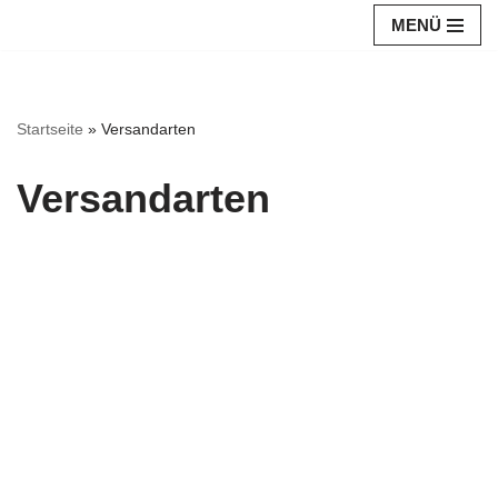
MENÜ
Zum
Inhalt
springen
Startseite
»
Versandarten
Versandarten