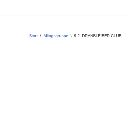
Zum
Inhalt
springen
Start
\
Alltagsgruppe
\
9.2. DRANBLEIBER CLUB